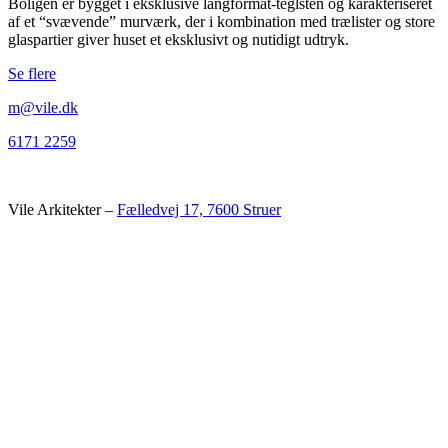
Boligen er bygget i eksklusive langformat-teglsten og karakteriseret
af et “svævende” murværk, der i kombination med trælister og store
glaspartier giver huset et eksklusivt og nutidigt udtryk.
Se flere
m@vile.dk
6171 2259
Vile Arkitekter –
Fælledvej 17, 7600 Struer