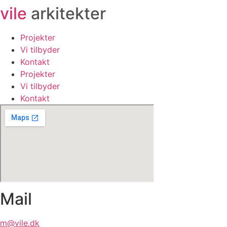
vile
arkitekter
Videre
til
indhold
Projekter
Vi tilbyder
Kontakt
Projekter
Vi tilbyder
Kontakt
Mail
m@vile.dk