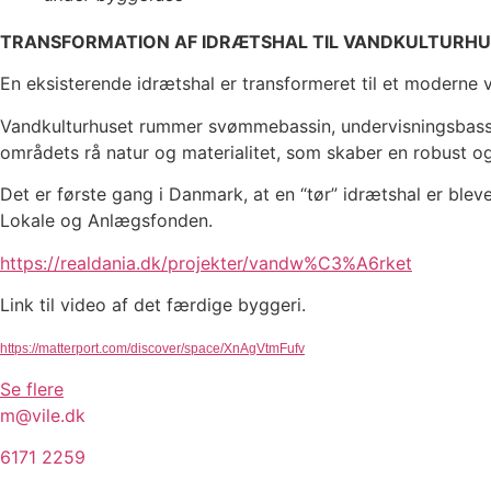
TRANSFORMATION AF IDRÆTSHAL TIL VANDKULTURHU
En eksisterende idrætshal er transformeret til et moderne 
Vandkulturhuset rummer svømmebassin, undervisningsbassi
områdets rå natur og materialitet, som skaber en robust o
Det er første gang i Danmark, at en “tør” idrætshal er ble
Lokale og Anlægsfonden.
https://realdania.dk/projekter/vandw%C3%A6rket
Link til video af det færdige byggeri.
https://matterport.com/discover/space/XnAgVtmFufv
Se flere
m@vile.dk
6171 2259