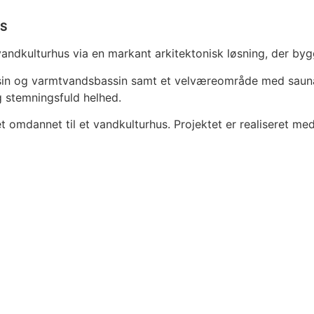
S
vandkulturhus via en markant arkitektonisk løsning, der by
n og varmtvandsbassin samt et velværeområde med sauna og
g stemningsfuld helhed.
vet omdannet til et vandkulturhus. Projektet er realiseret 